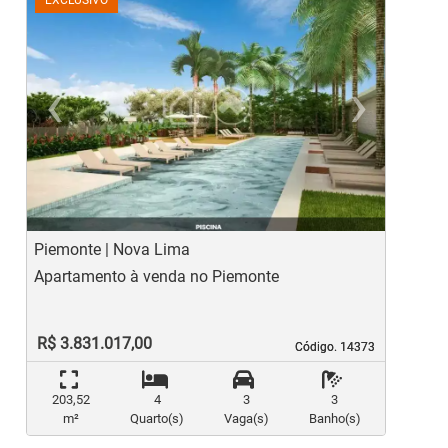
‹
›
Previous
Ne
Piemonte | Nova Lima
V
Apartamento à venda no Piemonte
A
R$ 3.831.017,00
Código. 14373
Código. 14373
203,52
4
3
3
m²
Quarto(s)
Vaga(s)
Banho(s)