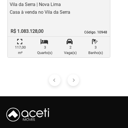
Vila da Serra | Nova Lima
V
Casa à venda no Vila da Serra
C
R$ 1.083.128,00
Código. 10948
Código. 10948
117,00
3
2
3
m²
Quarto(s)
Vaga(s)
Banho(s)