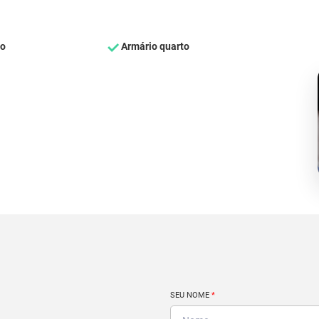
ço
Armário quarto
SEU NOME
*