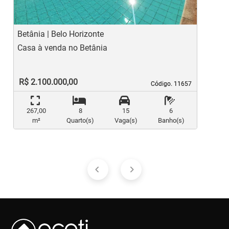
Betânia | Belo Horizonte
B
Casa à venda no Betânia
C
R$ 2.100.000,00
Código. 11657
Código. 11657
267,00
8
15
6
m²
Quarto(s)
Vaga(s)
Banho(s)