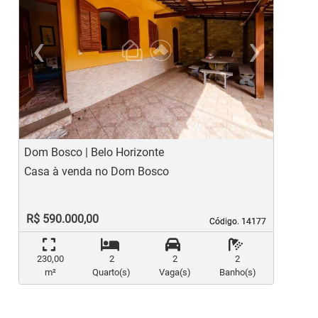
‹
›
Previous
Ne
Dom Bosco | Belo Horizonte
P
Casa à venda no Dom Bosco
C
R$ 590.000,00
Código. 14177
Código. 14177
230,00
2
2
2
m²
Quarto(s)
Vaga(s)
Banho(s)