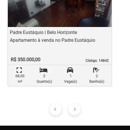
Previous
Ne
Padre Eustáquio | Belo Horizonte
E
Apartamento à venda no Padre Eustáquio
A
R$ 350.000,00
Código. 14842
Código. 14842
68,00
2
1
2
m²
Quarto(s)
Vaga(s)
Banho(s)