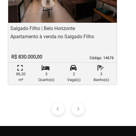
Salgado Filho | Belo Horizonte
B
Apartamento à venda no Salgado Filho
A
R$ 830.000,00
Código. 14676
Código. 14676
86,20
3
2
3
m²
Quarto(s)
Vaga(s)
Banho(s)