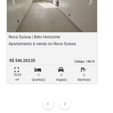
‹
›
Previous
Ne
Nova Suíssa | Belo Horizonte
C
Apartamento à venda no Nova Suíssa
A
R$ 546.263,55
Código. 14674
Código. 14674
78,93
2
2
2
m²
Quarto(s)
Vaga(s)
Banho(s)