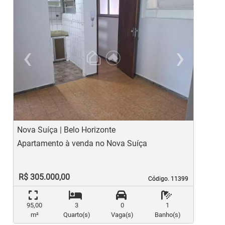
‹
›
Previous
Ne
Nova Suíça | Belo Horizonte
N
Apartamento à venda no Nova Suíça
A
R$ 305.000,00
Código. 11399
Código. 11399
95,00
3
0
1
m²
Quarto(s)
Vaga(s)
Banho(s)