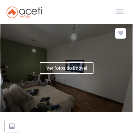
menu
Ver fotos do imóvel