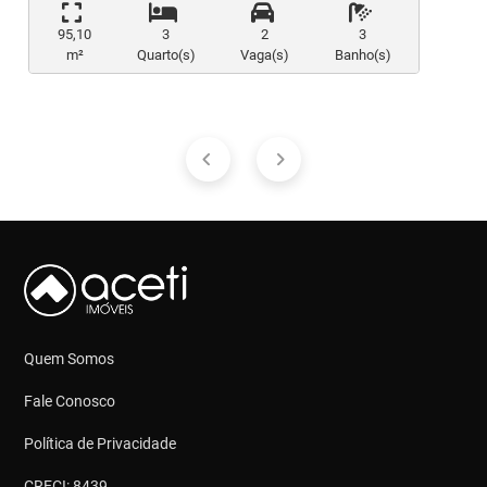
95,10
3
2
3
m²
Quarto(s)
Vaga(s)
Banho(s)
Quem Somos
Fale Conosco
Política de Privacidade
CRECI: 8439