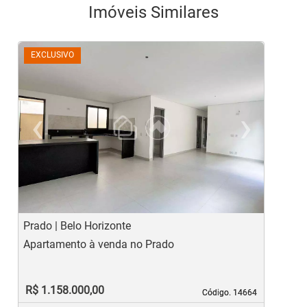
Imóveis Similares
EXCLUSIVO
‹
›
Previous
Ne
Prado | Belo Horizonte
S
Apartamento à venda no Prado
C
R$ 1.158.000,00
Código. 14664
Código. 14664