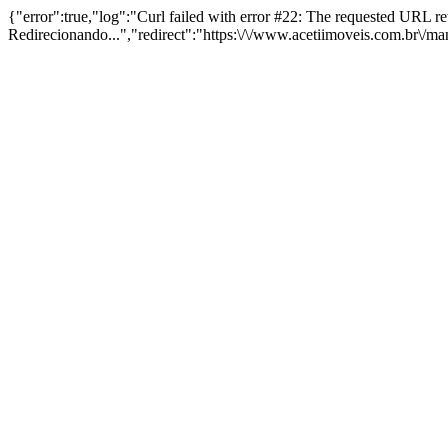
{"error":true,"log":"Curl failed with error #22: The requested URL 
Redirecionando...","redirect":"https:\/\/www.acetiimoveis.com.br\/m