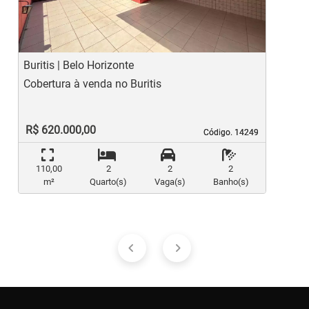
Buritis | Belo Horizonte
H
Cobertura à venda no Buritis
C
R$ 620.000,00
Código. 14249
Código. 14249
110,00
2
2
2
m²
Quarto(s)
Vaga(s)
Banho(s)