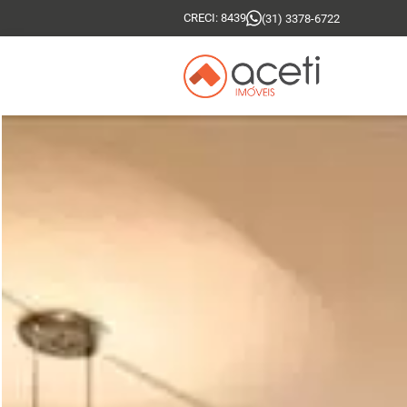
CRECI: 8439
(31) 3378-6722