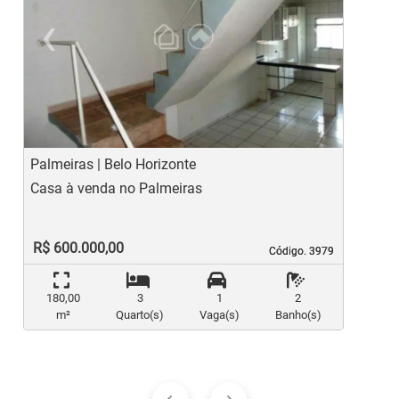
‹
›
Previous
Ne
Palmeiras | Belo Horizonte
E
Casa à venda no Palmeiras
C
R$ 600.000,00
Código. 3979
Código. 3979
180,00
3
1
2
m²
Quarto(s)
Vaga(s)
Banho(s)