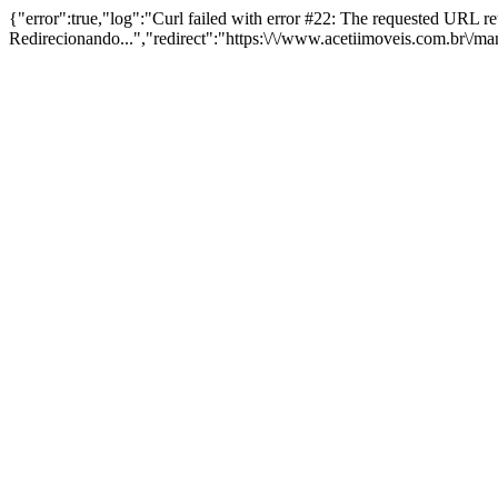
{"error":true,"log":"Curl failed with error #22: The requested URL 
Redirecionando...","redirect":"https:\/\/www.acetiimoveis.com.br\/m