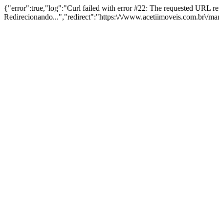
{"error":true,"log":"Curl failed with error #22: The requested URL 
Redirecionando...","redirect":"https:\/\/www.acetiimoveis.com.br\/m