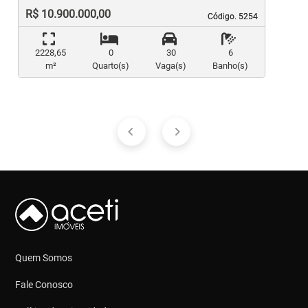
R$ 10.900.000,00
Código. 5254
Código. 5254
2228,65
0
30
6
m²
Quarto(s)
Vaga(s)
Banho(s)
Quem Somos
Fale Conosco