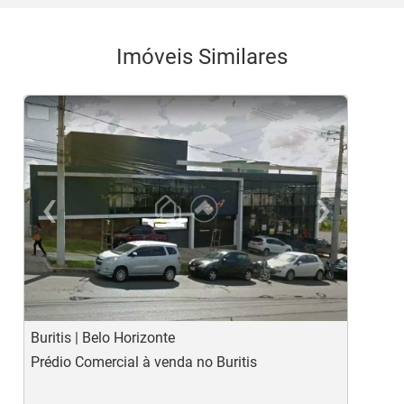
Imóveis Similares
‹
›
Previous
Ne
Buritis | Belo Horizonte
V
Prédio Comercial à venda no Buritis
P