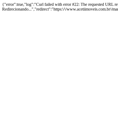
{"error":true,"log":"Curl failed with error #22: The requested URL 
Redirecionando...","redirect":"https:\/\/www.acetiimoveis.com.br\/m