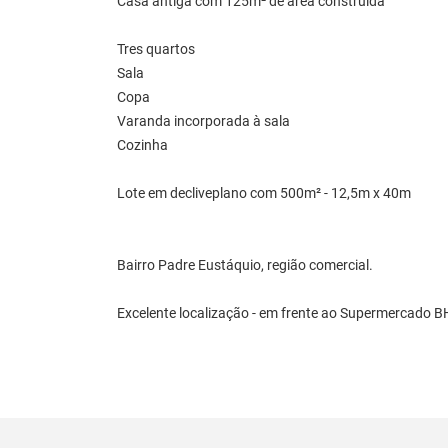
Casa antiga com 125m² de área construída
Tres quartos
Sala
Copa
Varanda incorporada à sala
Cozinha
Lote em decliveplano com 500m² - 12,5m x 40m
Bairro Padre Eustáquio, região comercial.
Excelente localização - em frente ao Supermercado B