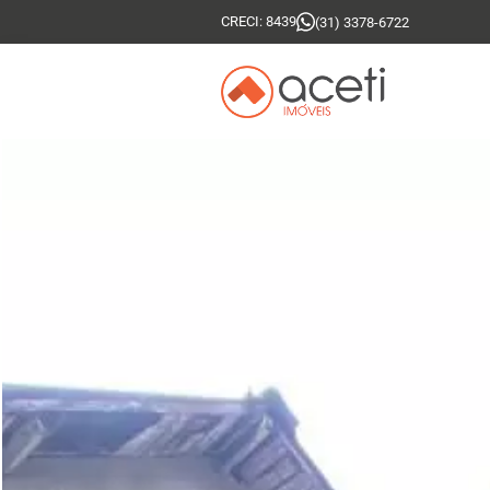
CRECI: 8439
(31) 3378-6722