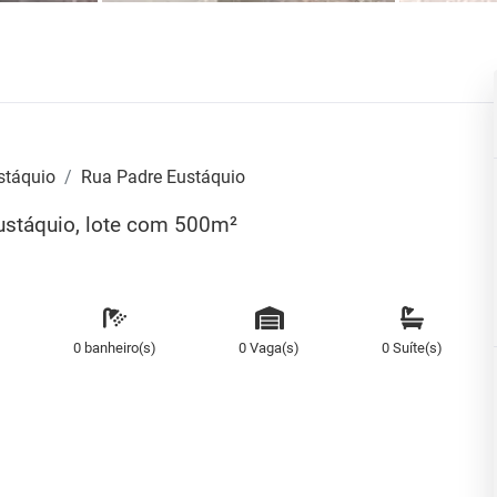
stáquio
Rua Padre Eustáquio
ustáquio, lote com 500m²
0 banheiro(s)
0 Vaga(s)
0 Suíte(s)