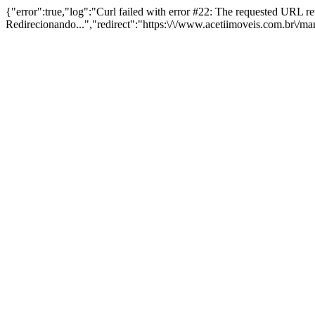
{"error":true,"log":"Curl failed with error #22: The requested URL 
Redirecionando...","redirect":"https:\/\/www.acetiimoveis.com.br\/m