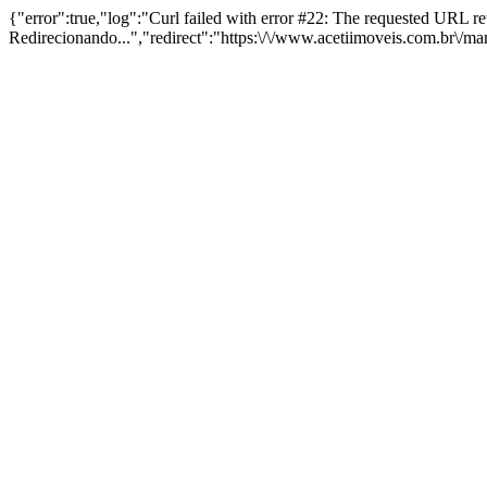
{"error":true,"log":"Curl failed with error #22: The requested URL 
Redirecionando...","redirect":"https:\/\/www.acetiimoveis.com.br\/m