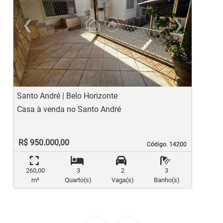
‹
›
Previous
Ne
Santo André | Belo Horizonte
A
Casa à venda no Santo André
C
R$ 950.000,00
Código. 14200
Código. 14200
260,00
3
2
3
m²
Quarto(s)
Vaga(s)
Banho(s)