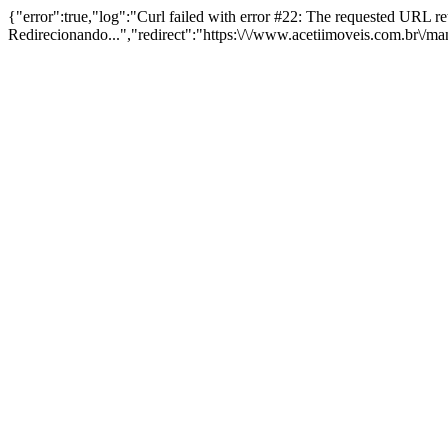
{"error":true,"log":"Curl failed with error #22: The requested URL 
Redirecionando...","redirect":"https:\/\/www.acetiimoveis.com.br\/m