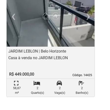
‹
›
Previous
Ne
JARDIM LEBLON | Belo Horizonte
C
Casa à venda no JARDIM LEBLON
C
R$ 449.000,00
Código. 14425
Código. 14425
58,87
2
2
2
m²
Quarto(s)
Vaga(s)
Banho(s)