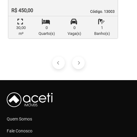
R$ 450,00
Código. 13003
Código. 13003
30,00
0
0
1
m²
Quarto(s)
Vaga(s)
Banho(s)
Quem Somos
Fale Conosco