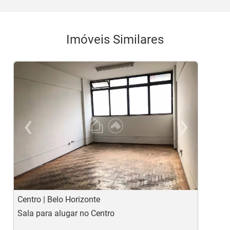
Imóveis Similares
‹
›
Previous
Ne
Centro | Belo Horizonte
L
Sala para alugar no Centro
S