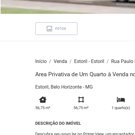
FOTOS
Início
Venda
Estoril - Estoril
Rua Paulo
Area Privativa de Um Quarto à Venda no
Estoril, Belo Horizonte - MG
56,75 m²
56,75 m²
1 quarto(s)
DESCRIÇÃO DO IMÓVEL
Descubra seu novo lar no Prime View, um encantado