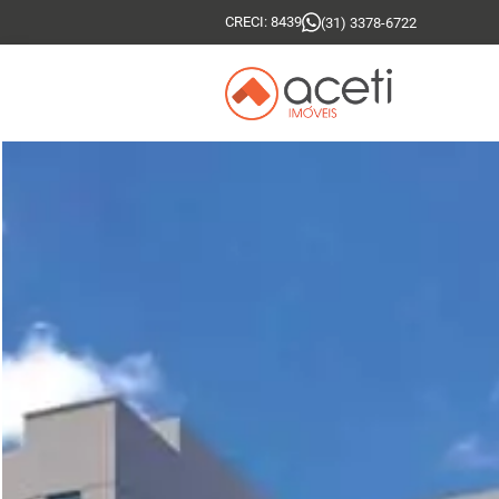
CRECI: 8439
(31) 3378-6722