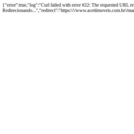
{"error":true,"log":"Curl failed with error #22: The requested URL 
Redirecionando...","redirect":"https:\/\/www.acetiimoveis.com.br\/m