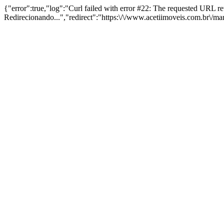
{"error":true,"log":"Curl failed with error #22: The requested URL 
Redirecionando...","redirect":"https:\/\/www.acetiimoveis.com.br\/m