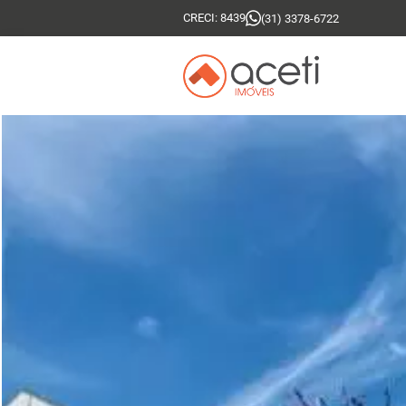
CRECI: 8439
(31) 3378-6722