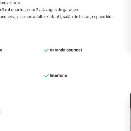
imóvel-arte.
m 3 e 4 quartos, com 2 a 4 vagas de garagem.
eira, piscinas adulto e infantil, salão de festas, espaço kids
ço
Varanda gourmet
Interfone
d