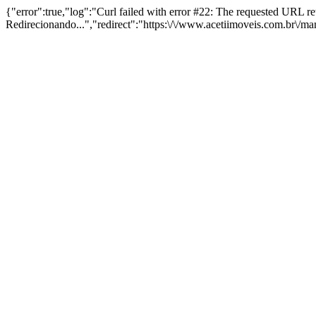
{"error":true,"log":"Curl failed with error #22: The requested URL 
Redirecionando...","redirect":"https:\/\/www.acetiimoveis.com.br\/m