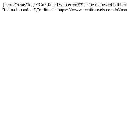
{"error":true,"log":"Curl failed with error #22: The requested URL 
Redirecionando...","redirect":"https:\/\/www.acetiimoveis.com.br\/m