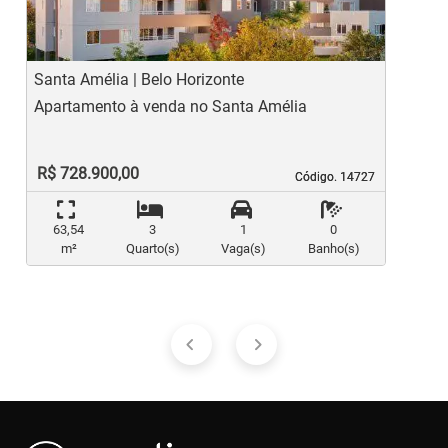
Santa Amélia | Belo Horizonte
B
Apartamento à venda no Santa Amélia
A
R$ 728.900,00
Código. 14727
Código. 14727
63,54
3
1
0
m²
Quarto(s)
Vaga(s)
Banho(s)