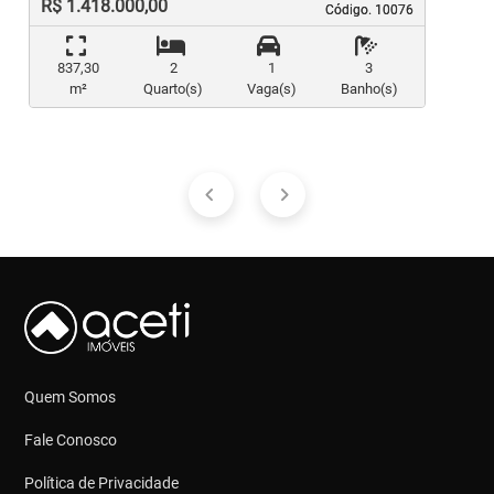
R$ 1.418.000,00
Código. 10076
Código. 10076
837,30
2
1
3
m²
Quarto(s)
Vaga(s)
Banho(s)
Quem Somos
Fale Conosco
Política de Privacidade