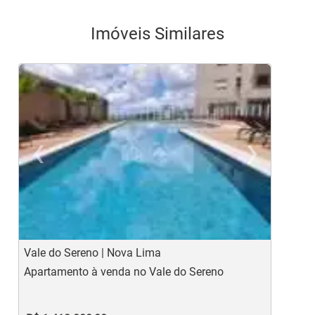
Imóveis Similares
‹
›
Previous
Ne
Vale do Sereno | Nova Lima
P
Apartamento à venda no Vale do Sereno
A