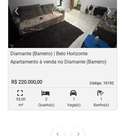
‹
›
Previous
Ne
Diamante (Barreiro) | Belo Horizonte
H
Apartamento à venda no Diamante (Barreiro)
A
R$ 220.000,00
Código. 10192
Código. 10192
55,00
2
1
1
m²
Quarto(s)
Vaga(s)
Banho(s)