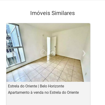
Imóveis Similares
‹
›
Previous
Ne
Estrela do Oriente | Belo Horizonte
H
Apartamento à venda no Estrela do Oriente
A