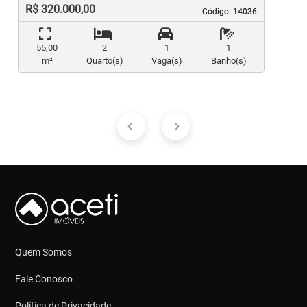
R$ 320.000,00
Código. 14036
Código. 14036
55,00
2
1
1
m²
Quarto(s)
Vaga(s)
Banho(s)
Quem Somos
Fale Conosco
Política de Privacidade