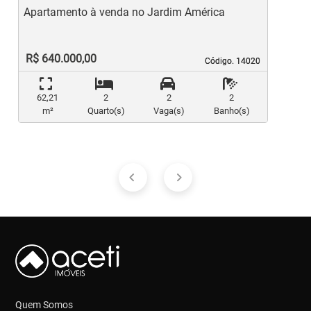
Apartamento à venda no Jardim América
A
R$ 640.000,00
Código. 14020
Código. 14020
62,21
2
2
2
m²
Quarto(s)
Vaga(s)
Banho(s)
Quem Somos