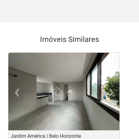
Imóveis Similares
‹
›
Previous
Ne
Jardim América | Belo Horizonte
G