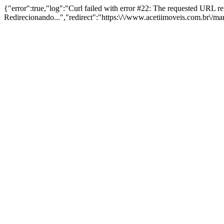
{"error":true,"log":"Curl failed with error #22: The requested URL 
Redirecionando...","redirect":"https:\/\/www.acetiimoveis.com.br\/m