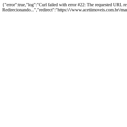
{"error":true,"log":"Curl failed with error #22: The requested URL 
Redirecionando...","redirect":"https:\/\/www.acetiimoveis.com.br\/m