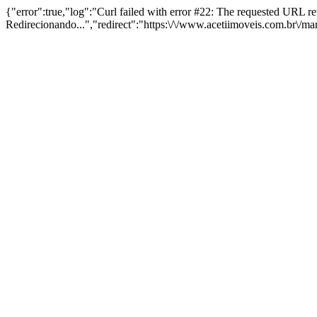
{"error":true,"log":"Curl failed with error #22: The requested URL 
Redirecionando...","redirect":"https:\/\/www.acetiimoveis.com.br\/m