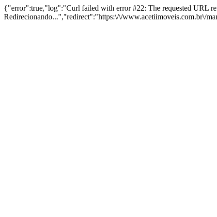
{"error":true,"log":"Curl failed with error #22: The requested URL 
Redirecionando...","redirect":"https:\/\/www.acetiimoveis.com.br\/m