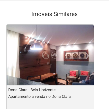
Imóveis Similares
‹
›
Previous
Ne
Dona Clara | Belo Horizonte
G
Apartamento à venda no Dona Clara
A