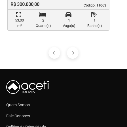
R$ 300.000,00
Código. 11063
Código. 11063
53,00
2
1
1
m²
Quarto(s)
Vaga(s)
Banho(s)
Quem Somos
Fale Conosco
Política de Privacidade