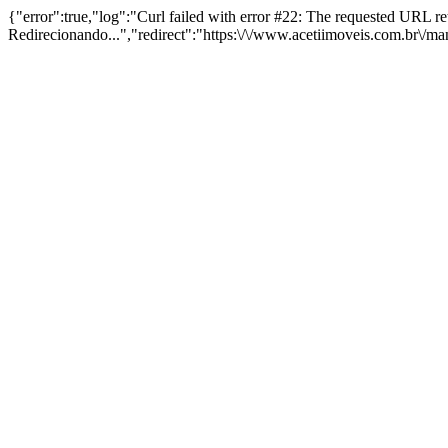
{"error":true,"log":"Curl failed with error #22: The requested URL 
Redirecionando...","redirect":"https:\/\/www.acetiimoveis.com.br\/m