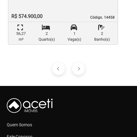
R$ 574.900,00
Código. 14458
Código. 14458
56,27
2
1
2
m²
Quarto(s)
Vaga(s)
Banho(s)
Quem Somos
Fale Conosco