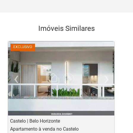
Imóveis Similares
EXCLUSIVO
‹
›
Previous
Ne
Castelo | Belo Horizonte
S
Apartamento à venda no Castelo
C