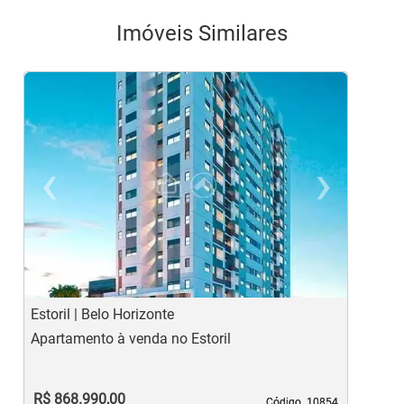
Imóveis Similares
‹
›
Previous
Ne
Estoril | Belo Horizonte
J
Apartamento à venda no Estoril
A
R$ 868.990,00
Código. 10854
Código. 10854