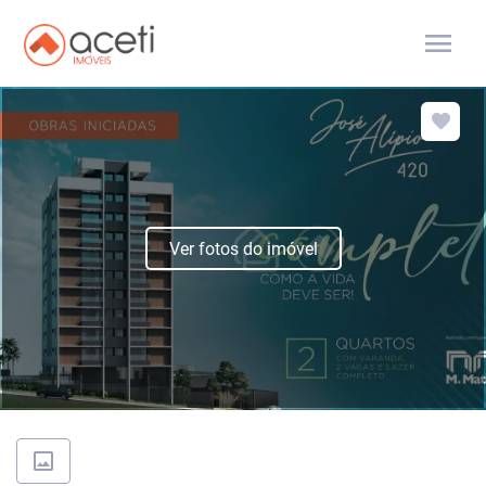
menu
Ver fotos do imóvel