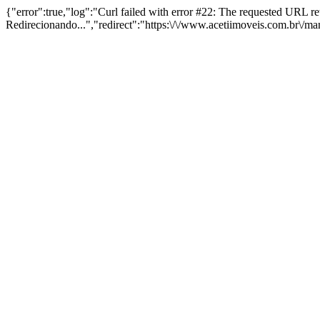
{"error":true,"log":"Curl failed with error #22: The requested URL 
Redirecionando...","redirect":"https:\/\/www.acetiimoveis.com.br\/m