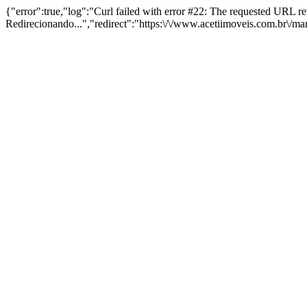
{"error":true,"log":"Curl failed with error #22: The requested URL 
Redirecionando...","redirect":"https:\/\/www.acetiimoveis.com.br\/m