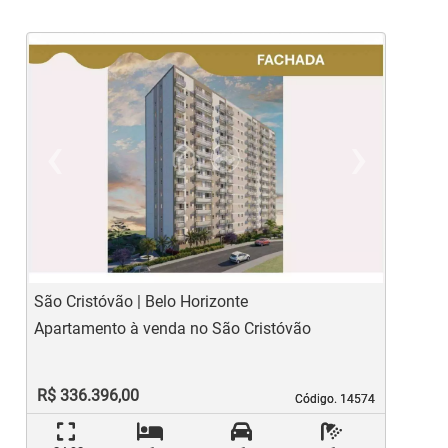
‹
›
Previous
Ne
São Cristóvão | Belo Horizonte
S
Apartamento à venda no São Cristóvão
A
R$ 336.396,00
Código. 14574
Código. 14574