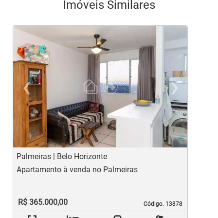
Imóveis Similares
‹
›
Previous
Ne
Palmeiras | Belo Horizonte
J
Apartamento à venda no Palmeiras
A
R$ 365.000,00
Código. 13878
Código. 13878